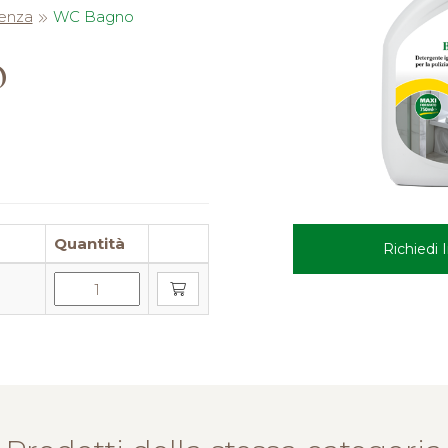
genza
WC Bagno
o
Quantità
Richiedi