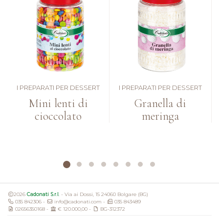
I PREPARATI PER DESSERT
I PREPARATI PER DESSERT
Mini lenti di
Granella di
cioccolato
meringa
2026
Cadonati S.r.l.
- Via ai Dossi, 15 24060 Bolgare (BG)
035 842306 -
info@cadonati.com -
035 843489
02656350168 -
€ 120.000,00 -
BG-312372